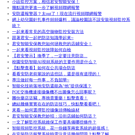
小區監控方案，相信君安智能安保！
幾點讓您更進一步了解視頻聯網報警
安防還報警器？太out了！現在流行視頻聯網報警
網上幼兒園針扎事件頻頻爆料，議論校園該不該安裝視頻監控系
統？
一起來看常見的高空拋物監控安裝方法
跟著君安一起把防盜知識學起來~
君安智能安保教您如何拯救您的店鋪安全！
一起來看視頻監控故障如何自檢
【君安警示】換季了，一定要注意防盜...
校園安防智能AI視頻系統的主要作用是什么？
【點擊查看】如何在公共場合防盜
看看安防老前輩說的這些話，還是很有道理的！
專注做好每一件事，不負韶華~
智能化技術落地安防還能為“他”提供保護？
POE交換機連接攝像機不出圖像怎么回事呢？
團伙藥店盜竊，專挑貴重藥！點擊查看！
總結幾條實實在在的防盜技巧，快點擊看看吧！
來看—如何選擇監控攝像頭傳輸線材
君安智能安保教您妙招：沿街店鋪如何防盜？
一文了解監控系統維保工作要具備哪些條件？
智能視頻監控系統，花一份錢享兩套系統的超值感！
在安裝防盜報警系統時需注意這幾個問題？點擊了解...