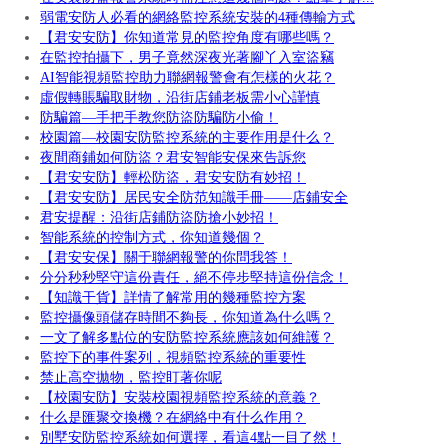
弱電安防人必看的網絡監控系統安裝的4種傳輸方式
【君安安防】你知道常見的監控角度有哪些嗎？
在監控拍攝下，男子竟然深夜光著腳丫入室盜竊
AI智能視頻監控助力聯網報警會有怎樣的火花？
虛假轉賬騙取財物，沿街店鋪老板需小心謹慎
防騙篇—手把手教您防盜防騙防小偷！
校園篇—校園安防監控系統的主要作用是什么？
夜間商鋪如何防盜？君安智能安保來告訴您
【君安安防】輕松防盜，君安安防有妙招！
【君安安防】居民安全防范知識手冊——店鋪安全
君安提醒：沿街店鋪防盜防搶小妙招！
智能系統的控制方式，你知道幾個？
【君安安保】關于聯網報警的你問我答！
分分秒秒堅守這份責任，絕不停步堅持這份信念！
【知識干貨】詳情了解常用的幾種監控方案
監控攝像頭儲存時間不夠長，你知道為什么嗎？
一文了解多點位的安防監控系統應該如何維護？
監控下的事件案列，視頻監控系統的重要性
禁止高空拋物，監控盯著你呢
【校園安防】安裝校園視頻監控系統的意義？
什么是匯聚交換機？在網絡中有什么作用？
別墅安防監控系統如何選擇，看這4點一目了然！