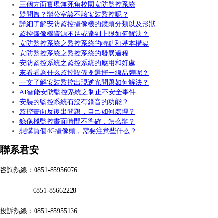
三個方面實現無死角校園安防監控系統
疑問篇？辦公室該不該安裝監控呢？
詳細了解安防監控攝像機的鏡頭分類以及形狀
監控錄像機資源不足或達到上限如何解決？
安防監控系統之監控系統的特點和基本構架
安防監控系統之監控系統的發展過程
安防監控系統之監控系統的應用和好處
來看看為什么監控設備要選擇一線品牌呢？
一文了解安裝監控出現逆光問題如何解決？
AI智能安防監控系統之制止不安全事件
安裝的監控系統有沒有錄音的功能？
監控畫面反復出問題，自己如何處理？
錄像機監控畫面時間不準確，怎么辦？
想購買個4G攝像頭，需要注意些什么？
聯系君安
咨詢熱線：0851-85956076
0851-85662228
投訴熱線：0851-85955136