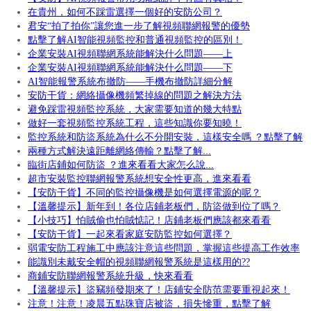
在貴州，如何不踩雷選擇一個好的安防公司？
君安“拍了拍你”讓您進一步了解視頻聯網報警的優勢
點擊了解AI智能視頻監控和普通視頻監控的區別！
企業安裝AI視頻聯網系統能解決什么問題——上
企業安裝AI視頻聯網系統能解決什么問題——下
AI智能報警系統布撤防——手機布撤防詳細分解
安防干貨：網絡攝像機頻繁掉線的問題之解決方法
避免踩雷視頻監控系統，大家需要知道的幾大特點
做好一套視頻監控系統工程，這些知識你要知曉！
監控系統和防盜系統為什么不分開安裝，這樣安全嗎 ？點擊了解
兩種方式解決遠距離網絡傳輸？點擊了解...
臨街店鋪如何防盜 ？進來看看大家怎么說...
超市安裝監控聯網報警系統想安全性更高，進來看看
【安防干貨】不同的監控攝像機是如何選擇電源的呢？
【溫馨提示】新年到！各位店鋪老板們，防盜做到位了嗎？
【小技巧】怕賊偷也怕賊惦記！店鋪老板們應該都來看看
【安防干貨】一起來看家庭安防監控如何選擇？
弱電安防工程施工中應該注意這些問題，掌握這些提高工作效率
能識別未戴安全帽的視頻聯網報警系統是這樣用的??
商鋪安防聯網報警系統升級，快來看看
【溫馨提示】盜竊頻發期來了！店鋪安全防范需要重視起來！
注意！注意！凌晨五點珠寶店被盜，損失慘重，點擊了解