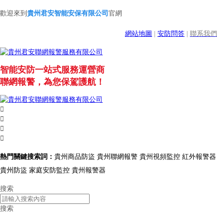
歡迎來到
貴州君安智能安保有限公司
官網
網站地圖
|
安防問答
|
聯系我們
智能安防一站式服務運營商
聯網報警，為您保駕護航！




熱門關鍵搜索詞：
貴州商品防盜 貴州聯網報警 貴州視頻監控 紅外報警器
貴州防盜 家庭安防監控 貴州報警器
搜索
搜索