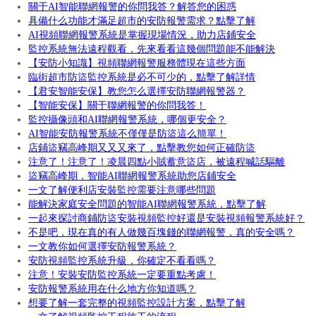
關于AI智能聯網報警的你問我答？解答您的困惑
具備什么功能才滿足超市的安防報警需求？點擊了解
AI視頻聯網報警系統是掌握現場情況，助力店鋪安全
監控系統無法遠程觀看，先來看看這幾個問題能不能解決
【安防小知識】視頻聯網報警服務體現在這些方面
臨街超市防盜監控系統是必不可少的，點擊了解詳情
【君安智能安保】教您怎么選擇安防聯網報警器？
【智能安保】關于聯網報警的你問我答！
監控攝像頭和AI聯網報警系統，哪個更安全？
AI智能安防報警系統不僅僅是防盜這么簡單！
店鋪盜竊高峰期又又又來了，點擊教您如何正確防盜
注意了！注意了！凌晨四點小賊蓄意盜店，被遠程喊話驅離
盜竊高峰期，智能AI聯網報警系統助您店鋪安全
一文了解便利店安裝監控需要注意哪些問題
能解決家庭安全問題的智能AI聯網報警系統，點擊了解
一起來探討商鋪防盜安裝視頻監控好還是安裝視頻報警系統好？
不是吧，現在真的有人做幾百塊錢的聯網報警，真的安全嗎？
一文教你如何選擇安防報警系統？
安防視頻監控系統升級，你確定不看看嗎？
注意！安裝安防監控系統一定要重點考慮！
安防報警系統用在什么地方你知道嗎？
想要了解一套完整的視頻監控設計方案，點擊了解