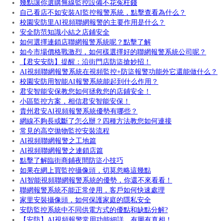
幾點讓你選購無線監控設備不花冤枉錢
自己看店不如安裝AI監控報警系統，點擊查看為什么？
校園安防里AI視頻聯網報警的主要作用是什么？
安全防范知識小結之店鋪安全
如何選擇連鎖店聯網報警系統呢？點擊了解
如今市場價格戰激烈，如何樣選擇好的聯網報警系統公司呢？
【君安安防】提醒：沿街門店防盜搶妙招！
AI視頻聯網報警系統在視頻監控+防盜報警功能外它還能做什么？
校園安防用智能AI報警系統能起到什么作用？
君安智能安保教您如何拯救您的店鋪安全！
小區監控方案，相信君安智能安保！
貴州君安AI視頻報警系統優勢有哪些？
網線不夠長或斷了怎么辦？四種方法教您如何連接
常見的高空拋物監控安裝流程
AI視頻聯網報警之工地篇
AI視頻聯網報警之連鎖店篇
點擊了解臨街商鋪夜間防盜小技巧
如果在網上買監控攝像頭，切莫忽略這幾點
AI智能視頻聯網報警系統的優勢，你還不來看看！
聯網報警系統不能正常使用，客戶如何快速處理
家里安裝攝像頭，如何保護家庭的隱私安全
安防監控系統中不同供電方式的優點和缺點分解?
【安防】AI視頻報警常用功能細詳，有圖有真相！