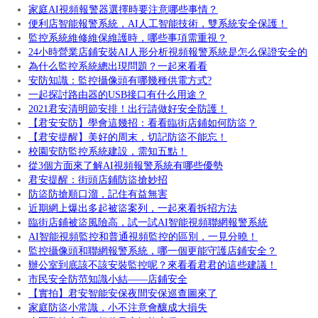
家庭AI視頻報警器選擇時要注意哪些事情？
便利店智能報警系統，AI人工智能技術，雙系統安全保護！
監控系統維修維保維護時，哪些事項需重視？
24小時營業店鋪安裝AI人形分析視頻報警系統是怎么保證安全的
為什么監控系統總出現問題？一起來看看
安防知識：監控攝像頭有哪幾種供電方式?
一起探討路由器的USB接口有什么用途？
2021君安清明節安排！出行請做好安全防護！
【君安安防】學會這幾招：看看臨街店鋪如何防盜？
【君安提醒】美好的周末，切記防盜不能忘！
校園安防監控系統建設，需知五點！
從3個方面來了解AI視頻報警系統有哪些優勢
君安提醒：街頭店鋪防盜搶妙招
防盜防搶順口溜，記住有益無害
近期網上爆出多起被盜案列，一起來看拆招方法
臨街店鋪被盜風險高，試一試AI智能視頻聯網報警系統
AI智能視頻監控和普通視頻監控的區別，一見分曉！
監控攝像頭和聯網報警系統，哪一個更能守護店鋪安全？
辦公室到底該不該安裝監控呢？來看看君君的這些建議！
市民安全防范知識小結——店鋪安全
【實拍】君安智能安保夜間安保巡查圖來了
家庭防盜小常識，小不注意會釀成大損失