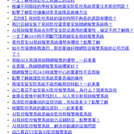
一文了解視頻監控工程施工的流程
根據不同階段的學校安裝校園安防監控系統需要注意那些問題？
點擊了解監控攝像頭常見故障及維修方法
【詳情】視頻監控系統的儲存時間不夠長的原因有哪些？
商討店鋪安裝了視頻監控還需要安裝聯網報警系統嗎？
AI視頻報警系統在別墅安全防盜應用的重要性，確定不想了解嗎？
一文了解24小時不間斷守護商鋪安全視頻報警系統
貴州君安AI視頻報警系統優勢有哪些？點擊了解
如今市場價格戰激烈，那些要做好聯網防盜報警系統的公司怎樣
了？
智能AI人形識視頻聯網報警的優勢，一起來看
在貴陽，商鋪聯網報警系統哪家好？
聯網報警公司24小時值警中心的重要性不言而喻
點擊了解維護監控系統需要具備的條件
商場安裝安防系統不能忽略那些特點？一起來看
自己看店不如安裝AI監控報警系統，為什么？我來告訴你
倉庫在貨堆中精準找到人，AI人形分析視頻報警系統
高清監控攝像頭的這些功能，你知道多少？點擊了解
校園監控系統的建設原則，一起來看看
AI監控報警系統是融合監控和報警兩套系統
AI視頻監控報警系統助力店鋪防盜，點擊查看！
AI視頻監控報警系統，解決你顧慮的這個問題
自己看店VS安裝AI監控報警系統