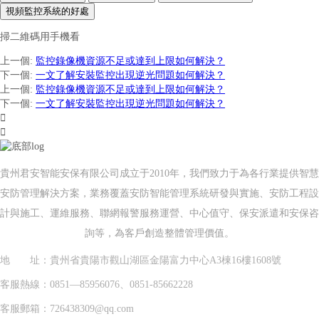
視頻監控系統的好處
掃二維碼用手機看
上一個
:
監控錄像機資源不足或達到上限如何解決？
下一個
:
一文了解安裝監控出現逆光問題如何解決？
上一個
:
監控錄像機資源不足或達到上限如何解決？
下一個
:
一文了解安裝監控出現逆光問題如何解決？


貴州君安智能安保有限公司成立于2010年，我們致力于為各行業提供智慧
安防管理解決方案，業務覆蓋安防智能管理系統研發與實施、安防工程設
計與施工、運維服務、聯網報警服務運營、中心值守、保安派遣和安保咨
詢等，為客戶創造整體管理價值。
地 址：貴州省貴陽市觀山湖區金陽富力中心A3棟16樓1608號
客服熱線：0851—85956076、0851-85662228
客服郵箱：726438309@qq.com