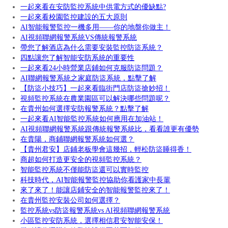
一起來看在安防監控系統中供電方式的優缺點?
一起來看校園監控建設的五大原則
AI智能報警監控一機多用——你的地盤你做主！
AI視頻聯網報警系統VS傳統報警系統
帶您了解酒店為什么需要安裝監控防盜系統？
四點讓您了解智能安防系統的重要性
一起來看24小時營業店鋪如何克服防盜問題？
AI聯網報警系統之家庭防盜系統，點擊了解
【防盜小技巧】一起來看臨街門店防盜搶妙招！
視頻監控系統在農業園區可以解決哪些問題呢？
在貴州如何選擇安防報警系統？點擊了解
一起來看AI智能監控系統如何應用在加油站！
AI視頻聯網報警系統跟傳統報警系統比，看看誰更有優勢
在貴陽，商鋪聯網報警系統如何選？
【貴州君安】店鋪老板學會這幾招，輕松防盜睡得香！
商超如何打造更安全的視頻監控系統？
智能監控系統不僅能防盜還可以實時監控
科技時代，AI智能報警監控協助你看護家中長輩
來了來了！能讓店鋪安全的智能報警監控來了！
在貴州監控安裝公司如何選擇？
監控系統vs防盜報警系統vs AI視頻聯網報警系統
小區監控安防系統，選擇相信君安智能安保！