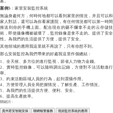
案。
案例
5
：家里安裝監控系統
無論身處何方，何時何地都可以看到家里的情況，并且可以和
家人對話，還可以為你看家護院，有任何情況都可以第一時間
推送到你的手機上面。配合現在的砸不爛拿不走的云存儲技
術，即使攝像機被破壞了，監控錄像是拿不走的。提供了安全
性。為我們的生活提供了方便，提供了安全。
其他領域的應用我這里就不再說了，只有你想不到。
那么安裝監控為我們帶來的好處我這里作個總結：
1、全天候、多方位的進行監視，節省人力物力金錢。
2、實時監控錄像，可以隨時調出記錄，方便對不法活動進行
舉。
3、約束活動區域人員的行為，起到震懾作用。
4、方便管理人員全局把握情況，了解生產、工作情況。
5、為我們的生活提供方便、便利、安全。
6、提高生產效率。
關鍵詞：
貴州君安智能安保
聯網報警服務
視頻監控系統的應用