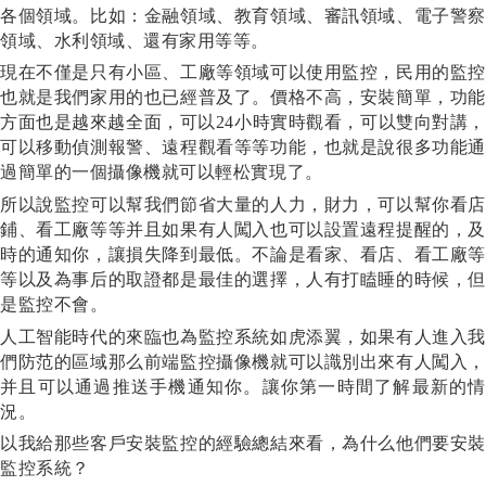
各個領域。比如：金融領域、教育領域、審訊領域、電子警察
領域、水利領域、還有家用等等。
現在不僅是只有小區、工廠等領域可以使用監控，民用的監控
也就是我們家用的也已經普及了。價格不高，安裝簡單，功能
方面也是越來越全面，可以
24小時實時觀看，可以雙向對講，
可以移動偵測報警、遠程觀看等等功能，也就是說很多功能通
過簡單的一個攝像機就可以輕松實現了。
所以說監控可以幫我們節省大量的人力，財力，可以幫你看店
鋪、看工廠等等并且如果有人闖入也可以設置遠程提醒的，及
時的通知你，讓損失降到最低。不論是看家、看店、看工廠等
等以及為事后的取證都是最佳的選擇，人有打瞌睡的時候，但
是監控不會。
人工智能時代的來臨也為監控系統如虎添翼，如果有人進入我
們防范的區域那么前端監控攝像機就可以識別出來有人闖入，
并且可以通過推送手機通知你。讓你第一時間了解最新的情
況。
以我給那些客戶安裝監控的經驗總結來看，為什么他們要安裝
監控系統？