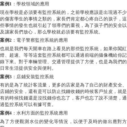
案例
1
：
學校領域的應用
現在學校是必須要有監控系統的，之前學校應該是出現過不少
的傷害學生的事情之類的，家長們肯定都心疼自己的孩子，這
些事情的發生也就引起了領導們的重視，為了孩子們的安全以
及讓家長們放心，那么學校就必須要有監控系統。
案例
2
：電子警察監控系統的應用
也就是我們每天開車在路上看見的那些監控系統，如果你闖紅
燈、超速、等等這套監控系統都可以通過前端的攝像機給你記
錄下來。對于車輛管理、交通管理提供了方便，也是為我們的
日常生活提供安全與便利。
案例
3
：店鋪安裝監控系統
有的是為了統計客流量，更多的店家是為了自己的財產安全、
店鋪的安全，還有是可以防止找錢收錢的時候客戶扯皮，就是
有的時候找錢還是沒找錢你也忘了，客戶也忘了說不清楚，通
過監控系統可以有據可查。
案例
4
：水利方面的監控系統應用
為了方便觀測水位的變化等情況，以便于及時的做出應對方