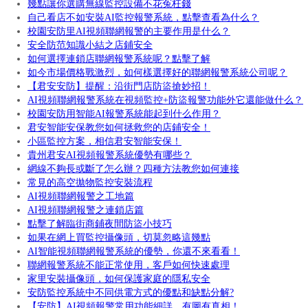
幾點讓你選購無線監控設備不花冤枉錢
自己看店不如安裝AI監控報警系統，點擊查看為什么？
校園安防里AI視頻聯網報警的主要作用是什么？
安全防范知識小結之店鋪安全
如何選擇連鎖店聯網報警系統呢？點擊了解
如今市場價格戰激烈，如何樣選擇好的聯網報警系統公司呢？
【君安安防】提醒：沿街門店防盜搶妙招！
AI視頻聯網報警系統在視頻監控+防盜報警功能外它還能做什么？
校園安防用智能AI報警系統能起到什么作用？
君安智能安保教您如何拯救您的店鋪安全！
小區監控方案，相信君安智能安保！
貴州君安AI視頻報警系統優勢有哪些？
網線不夠長或斷了怎么辦？四種方法教您如何連接
常見的高空拋物監控安裝流程
AI視頻聯網報警之工地篇
AI視頻聯網報警之連鎖店篇
點擊了解臨街商鋪夜間防盜小技巧
如果在網上買監控攝像頭，切莫忽略這幾點
AI智能視頻聯網報警系統的優勢，你還不來看看！
聯網報警系統不能正常使用，客戶如何快速處理
家里安裝攝像頭，如何保護家庭的隱私安全
安防監控系統中不同供電方式的優點和缺點分解?
【安防】AI視頻報警常用功能細詳，有圖有真相！