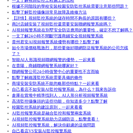
一文了解視頻監控工程施工的流程
根據不同階段的學校安裝校園安防監控系統需要注意那些問題？
點擊了解監控攝像頭常見故障及維修方法
【詳情】視頻監控系統的儲存時間不夠長的原因有哪些？
商討店鋪安裝了視頻監控還需要安裝聯網報警系統嗎？
AI視頻報警系統在別墅安全防盜應用的重要性，確定不想了解嗎？
一文了解24小時不間斷守護商鋪安全視頻報警系統
貴州君安AI視頻報警系統優勢有哪些？點擊了解
如今市場價格戰激烈，那些要做好聯網防盜報警系統的公司怎樣
了？
智能AI人形識視頻聯網報警的優勢，一起來看
在貴陽，商鋪聯網報警系統哪家好？
聯網報警公司24小時值警中心的重要性不言而喻
點擊了解維護監控系統需要具備的條件
商場安裝安防系統不能忽略那些特點？一起來看
自己看店不如安裝AI監控報警系統，為什么？我來告訴你
倉庫在貨堆中精準找到人，AI人形分析視頻報警系統
高清監控攝像頭的這些功能，你知道多少？點擊了解
校園監控系統的建設原則，一起來看看
AI監控報警系統是融合監控和報警兩套系統
AI視頻監控報警系統助力店鋪防盜，點擊查看！
AI視頻監控報警系統，解決你顧慮的這個問題
自己看店VS安裝AI監控報警系統