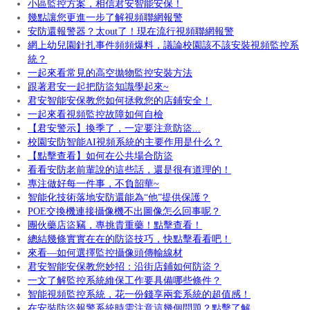
小區監控方案，相信君安智能安保！
幾點讓您更進一步了解視頻聯網報警
安防還報警器？太out了！現在流行視頻聯網報警
網上幼兒園針扎事件頻頻爆料，議論校園該不該安裝視頻監控系
統？
一起來看常見的高空拋物監控安裝方法
跟著君安一起把防盜知識學起來~
君安智能安保教您如何拯救您的店鋪安全！
一起來看視頻監控故障如何自檢
【君安警示】換季了，一定要注意防盜...
校園安防智能AI視頻系統的主要作用是什么？
【點擊查看】如何在公共場合防盜
看看安防老前輩說的這些話，還是很有道理的！
專注做好每一件事，不負韶華~
智能化技術落地安防還能為“他”提供保護？
POE交換機連接攝像機不出圖像怎么回事呢？
團伙藥店盜竊，專挑貴重藥！點擊查看！
總結幾條實實在在的防盜技巧，快點擊看看吧！
來看—如何選擇監控攝像頭傳輸線材
君安智能安保教您妙招：沿街店鋪如何防盜？
一文了解監控系統維保工作要具備哪些條件？
智能視頻監控系統，花一份錢享兩套系統的超值感！
在安裝防盜報警系統時需注意這幾個問題？點擊了解...