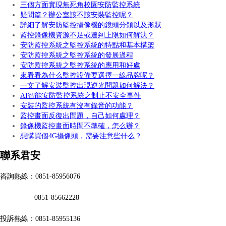
三個方面實現無死角校園安防監控系統
疑問篇？辦公室該不該安裝監控呢？
詳細了解安防監控攝像機的鏡頭分類以及形狀
監控錄像機資源不足或達到上限如何解決？
安防監控系統之監控系統的特點和基本構架
安防監控系統之監控系統的發展過程
安防監控系統之監控系統的應用和好處
來看看為什么監控設備要選擇一線品牌呢？
一文了解安裝監控出現逆光問題如何解決？
AI智能安防監控系統之制止不安全事件
安裝的監控系統有沒有錄音的功能？
監控畫面反復出問題，自己如何處理？
錄像機監控畫面時間不準確，怎么辦？
想購買個4G攝像頭，需要注意些什么？
聯系君安
咨詢熱線：0851-85956076
0851-85662228
投訴熱線：0851-85955136