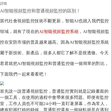
詳情
AI智能視頻監控和普通視頻監控的區別！
當代社會
視頻監控技術
不斷
更新，
智能
AI也踏入我們監控
領域，就有了現在的
AI智能視頻監控系統
，
AI智能視頻監
控在安防市場的
普及
越來越高。因為
AI智能視頻監控系統
屬于新技術、新產品，很多人都
它了解不是很透徹
。今天
君君就
把
AI智能視頻監控和普通監控做一個簡單的對比，
下面我們一起來看看吧！
首
先說一說普通視頻監控，普通監控實則就是記錄畫面的
一個工具，在使用的過程中會帶來很多問題。即便有監控
室，工作人員也不可能
24小時一直盯著屏幕，
作為常人，
總有犯困打盹的時候。普通監控還有一個缺點就是在遇到