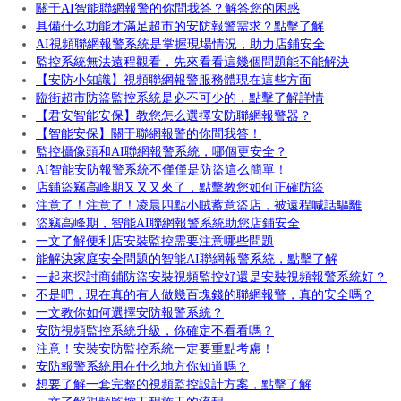
關于AI智能聯網報警的你問我答？解答您的困惑
具備什么功能才滿足超市的安防報警需求？點擊了解
AI視頻聯網報警系統是掌握現場情況，助力店鋪安全
監控系統無法遠程觀看，先來看看這幾個問題能不能解決
【安防小知識】視頻聯網報警服務體現在這些方面
臨街超市防盜監控系統是必不可少的，點擊了解詳情
【君安智能安保】教您怎么選擇安防聯網報警器？
【智能安保】關于聯網報警的你問我答！
監控攝像頭和AI聯網報警系統，哪個更安全？
AI智能安防報警系統不僅僅是防盜這么簡單！
店鋪盜竊高峰期又又又來了，點擊教您如何正確防盜
注意了！注意了！凌晨四點小賊蓄意盜店，被遠程喊話驅離
盜竊高峰期，智能AI聯網報警系統助您店鋪安全
一文了解便利店安裝監控需要注意哪些問題
能解決家庭安全問題的智能AI聯網報警系統，點擊了解
一起來探討商鋪防盜安裝視頻監控好還是安裝視頻報警系統好？
不是吧，現在真的有人做幾百塊錢的聯網報警，真的安全嗎？
一文教你如何選擇安防報警系統？
安防視頻監控系統升級，你確定不看看嗎？
注意！安裝安防監控系統一定要重點考慮！
安防報警系統用在什么地方你知道嗎？
想要了解一套完整的視頻監控設計方案，點擊了解