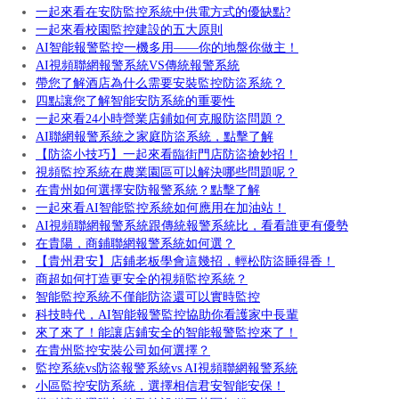
一起來看在安防監控系統中供電方式的優缺點?
一起來看校園監控建設的五大原則
AI智能報警監控一機多用——你的地盤你做主！
AI視頻聯網報警系統VS傳統報警系統
帶您了解酒店為什么需要安裝監控防盜系統？
四點讓您了解智能安防系統的重要性
一起來看24小時營業店鋪如何克服防盜問題？
AI聯網報警系統之家庭防盜系統，點擊了解
【防盜小技巧】一起來看臨街門店防盜搶妙招！
視頻監控系統在農業園區可以解決哪些問題呢？
在貴州如何選擇安防報警系統？點擊了解
一起來看AI智能監控系統如何應用在加油站！
AI視頻聯網報警系統跟傳統報警系統比，看看誰更有優勢
在貴陽，商鋪聯網報警系統如何選？
【貴州君安】店鋪老板學會這幾招，輕松防盜睡得香！
商超如何打造更安全的視頻監控系統？
智能監控系統不僅能防盜還可以實時監控
科技時代，AI智能報警監控協助你看護家中長輩
來了來了！能讓店鋪安全的智能報警監控來了！
在貴州監控安裝公司如何選擇？
監控系統vs防盜報警系統vs AI視頻聯網報警系統
小區監控安防系統，選擇相信君安智能安保！