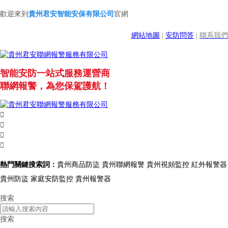
歡迎來到
貴州君安智能安保有限公司
官網
網站地圖
|
安防問答
|
聯系我們
智能安防一站式服務運營商
聯網報警，為您保駕護航！




熱門關鍵搜索詞：
貴州商品防盜 貴州聯網報警 貴州視頻監控 紅外報警器
貴州防盜 家庭安防監控 貴州報警器
搜索
搜索