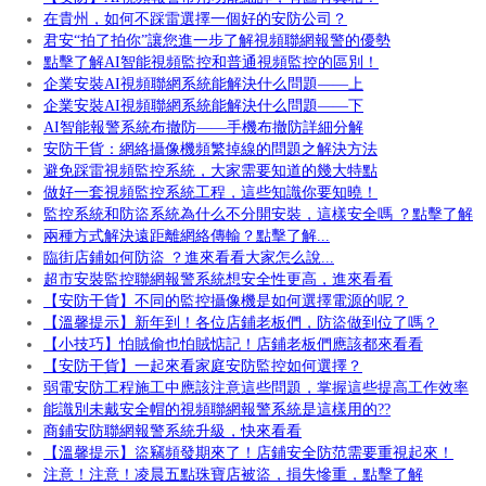
在貴州，如何不踩雷選擇一個好的安防公司？
君安“拍了拍你”讓您進一步了解視頻聯網報警的優勢
點擊了解AI智能視頻監控和普通視頻監控的區別！
企業安裝AI視頻聯網系統能解決什么問題——上
企業安裝AI視頻聯網系統能解決什么問題——下
AI智能報警系統布撤防——手機布撤防詳細分解
安防干貨：網絡攝像機頻繁掉線的問題之解決方法
避免踩雷視頻監控系統，大家需要知道的幾大特點
做好一套視頻監控系統工程，這些知識你要知曉！
監控系統和防盜系統為什么不分開安裝，這樣安全嗎 ？點擊了解
兩種方式解決遠距離網絡傳輸？點擊了解...
臨街店鋪如何防盜 ？進來看看大家怎么說...
超市安裝監控聯網報警系統想安全性更高，進來看看
【安防干貨】不同的監控攝像機是如何選擇電源的呢？
【溫馨提示】新年到！各位店鋪老板們，防盜做到位了嗎？
【小技巧】怕賊偷也怕賊惦記！店鋪老板們應該都來看看
【安防干貨】一起來看家庭安防監控如何選擇？
弱電安防工程施工中應該注意這些問題，掌握這些提高工作效率
能識別未戴安全帽的視頻聯網報警系統是這樣用的??
商鋪安防聯網報警系統升級，快來看看
【溫馨提示】盜竊頻發期來了！店鋪安全防范需要重視起來！
注意！注意！凌晨五點珠寶店被盜，損失慘重，點擊了解