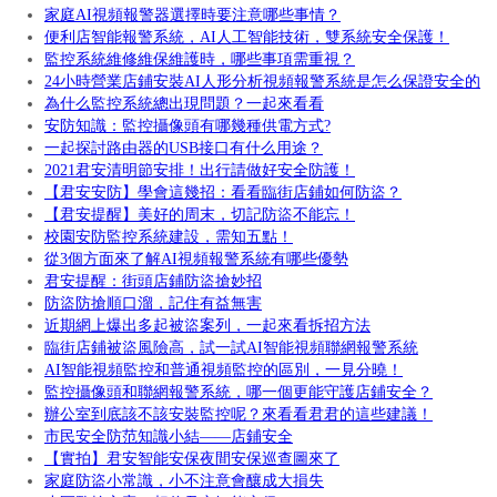
家庭AI視頻報警器選擇時要注意哪些事情？
便利店智能報警系統，AI人工智能技術，雙系統安全保護！
監控系統維修維保維護時，哪些事項需重視？
24小時營業店鋪安裝AI人形分析視頻報警系統是怎么保證安全的
為什么監控系統總出現問題？一起來看看
安防知識：監控攝像頭有哪幾種供電方式?
一起探討路由器的USB接口有什么用途？
2021君安清明節安排！出行請做好安全防護！
【君安安防】學會這幾招：看看臨街店鋪如何防盜？
【君安提醒】美好的周末，切記防盜不能忘！
校園安防監控系統建設，需知五點！
從3個方面來了解AI視頻報警系統有哪些優勢
君安提醒：街頭店鋪防盜搶妙招
防盜防搶順口溜，記住有益無害
近期網上爆出多起被盜案列，一起來看拆招方法
臨街店鋪被盜風險高，試一試AI智能視頻聯網報警系統
AI智能視頻監控和普通視頻監控的區別，一見分曉！
監控攝像頭和聯網報警系統，哪一個更能守護店鋪安全？
辦公室到底該不該安裝監控呢？來看看君君的這些建議！
市民安全防范知識小結——店鋪安全
【實拍】君安智能安保夜間安保巡查圖來了
家庭防盜小常識，小不注意會釀成大損失