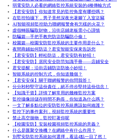
弱電安防人必看的網絡監控系統安裝的4種傳輸方式
【君安安防】你知道常見的監控角度有哪些嗎？
在監控拍攝下，男子竟然深夜光著腳丫入室盜竊
AI智能視頻監控助力聯網報警會有怎樣的火花？
虛假轉賬騙取財物，沿街店鋪老板需小心謹慎
防騙篇—手把手教您防盜防騙防小偷！
校園篇—校園安防監控系統的主要作用是什么？
夜間商鋪如何防盜？君安智能安保來告訴您
【君安安防】輕松防盜，君安安防有妙招！
【君安安防】居民安全防范知識手冊——店鋪安全
君安提醒：沿街店鋪防盜防搶小妙招！
智能系統的控制方式，你知道幾個？
【君安安保】關于聯網報警的你問我答！
分分秒秒堅守這份責任，絕不停步堅持這份信念！
【知識干貨】詳情了解常用的幾種監控方案
監控攝像頭儲存時間不夠長，你知道為什么嗎？
一文了解多點位的安防監控系統應該如何維護？
監控下的事件案列，視頻監控系統的重要性
禁止高空拋物，監控盯著你呢
【校園安防】安裝校園視頻監控系統的意義？
什么是匯聚交換機？在網絡中有什么作用？
別墅安防監控系統如何選擇，看這4點一目了然！