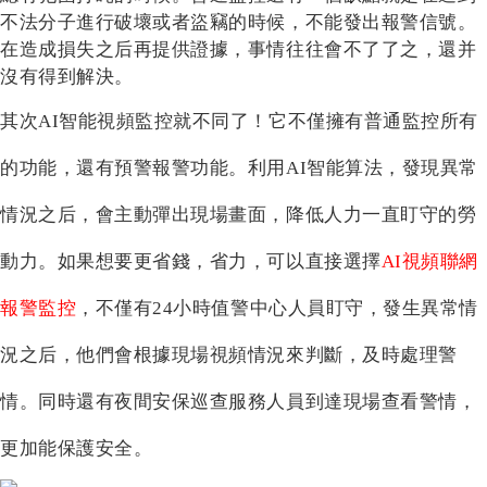
不法分子進行破壞或者盜竊的時候，不能發出報警信號。
在造成損失之后再提供證據，事情往往會不了了之
，
還并
沒有得到解決。
其次
AI智能視頻監控就不同了！它
不僅
擁有普通監控所有
的功能，還有預警報警功能。利用
AI智能算法，發現異常
情況之后，會主動彈出現場畫面，降低人力一直盯守的勞
動力。如果想要更省錢，
省力，
可以直接選擇
AI視頻
聯網
報警
監控
，
不僅
有
24小時值警中心人員盯守，發生異常情
況之后，他們會根據現場視頻情況來判斷，及時處理警
情。同時還有夜間安保巡查服務人員到達現場查看警情，
更加能保護安全。