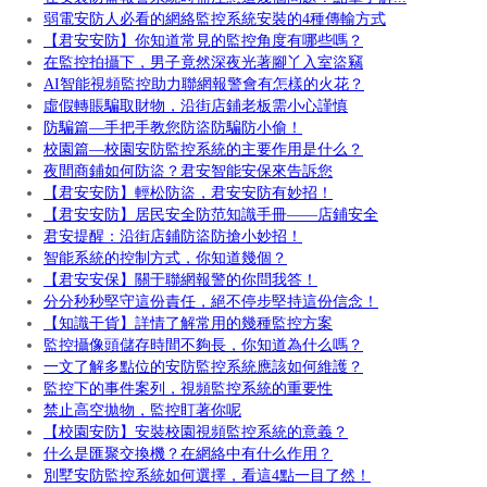
弱電安防人必看的網絡監控系統安裝的4種傳輸方式
【君安安防】你知道常見的監控角度有哪些嗎？
在監控拍攝下，男子竟然深夜光著腳丫入室盜竊
AI智能視頻監控助力聯網報警會有怎樣的火花？
虛假轉賬騙取財物，沿街店鋪老板需小心謹慎
防騙篇—手把手教您防盜防騙防小偷！
校園篇—校園安防監控系統的主要作用是什么？
夜間商鋪如何防盜？君安智能安保來告訴您
【君安安防】輕松防盜，君安安防有妙招！
【君安安防】居民安全防范知識手冊——店鋪安全
君安提醒：沿街店鋪防盜防搶小妙招！
智能系統的控制方式，你知道幾個？
【君安安保】關于聯網報警的你問我答！
分分秒秒堅守這份責任，絕不停步堅持這份信念！
【知識干貨】詳情了解常用的幾種監控方案
監控攝像頭儲存時間不夠長，你知道為什么嗎？
一文了解多點位的安防監控系統應該如何維護？
監控下的事件案列，視頻監控系統的重要性
禁止高空拋物，監控盯著你呢
【校園安防】安裝校園視頻監控系統的意義？
什么是匯聚交換機？在網絡中有什么作用？
別墅安防監控系統如何選擇，看這4點一目了然！