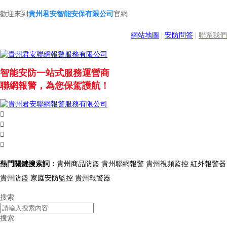
歡迎來到
貴州君安智能安保有限公司
官網
網站地圖
|
安防問答
|
聯系我們
智能安防一站式服務運營商
聯網報警，為您保駕護航！




熱門關鍵搜索詞：
貴州商品防盜 貴州聯網報警 貴州視頻監控 紅外報警器
貴州防盜 家庭安防監控 貴州報警器
搜索
搜索