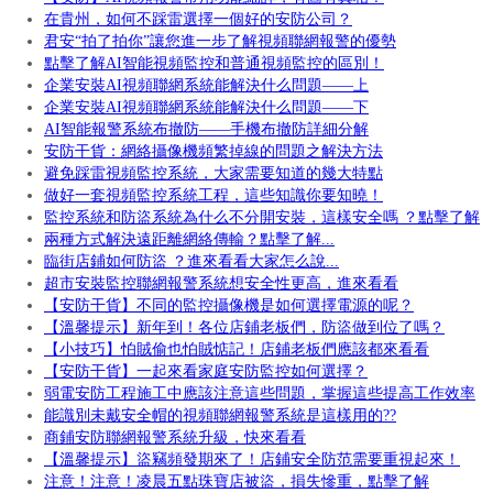
在貴州，如何不踩雷選擇一個好的安防公司？
君安“拍了拍你”讓您進一步了解視頻聯網報警的優勢
點擊了解AI智能視頻監控和普通視頻監控的區別！
企業安裝AI視頻聯網系統能解決什么問題——上
企業安裝AI視頻聯網系統能解決什么問題——下
AI智能報警系統布撤防——手機布撤防詳細分解
安防干貨：網絡攝像機頻繁掉線的問題之解決方法
避免踩雷視頻監控系統，大家需要知道的幾大特點
做好一套視頻監控系統工程，這些知識你要知曉！
監控系統和防盜系統為什么不分開安裝，這樣安全嗎 ？點擊了解
兩種方式解決遠距離網絡傳輸？點擊了解...
臨街店鋪如何防盜 ？進來看看大家怎么說...
超市安裝監控聯網報警系統想安全性更高，進來看看
【安防干貨】不同的監控攝像機是如何選擇電源的呢？
【溫馨提示】新年到！各位店鋪老板們，防盜做到位了嗎？
【小技巧】怕賊偷也怕賊惦記！店鋪老板們應該都來看看
【安防干貨】一起來看家庭安防監控如何選擇？
弱電安防工程施工中應該注意這些問題，掌握這些提高工作效率
能識別未戴安全帽的視頻聯網報警系統是這樣用的??
商鋪安防聯網報警系統升級，快來看看
【溫馨提示】盜竊頻發期來了！店鋪安全防范需要重視起來！
注意！注意！凌晨五點珠寶店被盜，損失慘重，點擊了解