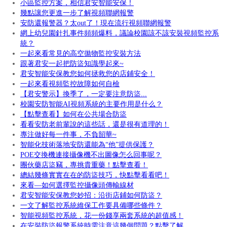
小區監控方案，相信君安智能安保！
幾點讓您更進一步了解視頻聯網報警
安防還報警器？太out了！現在流行視頻聯網報警
網上幼兒園針扎事件頻頻爆料，議論校園該不該安裝視頻監控系
統？
一起來看常見的高空拋物監控安裝方法
跟著君安一起把防盜知識學起來~
君安智能安保教您如何拯救您的店鋪安全！
一起來看視頻監控故障如何自檢
【君安警示】換季了，一定要注意防盜...
校園安防智能AI視頻系統的主要作用是什么？
【點擊查看】如何在公共場合防盜
看看安防老前輩說的這些話，還是很有道理的！
專注做好每一件事，不負韶華~
智能化技術落地安防還能為“他”提供保護？
POE交換機連接攝像機不出圖像怎么回事呢？
團伙藥店盜竊，專挑貴重藥！點擊查看！
總結幾條實實在在的防盜技巧，快點擊看看吧！
來看—如何選擇監控攝像頭傳輸線材
君安智能安保教您妙招：沿街店鋪如何防盜？
一文了解監控系統維保工作要具備哪些條件？
智能視頻監控系統，花一份錢享兩套系統的超值感！
在安裝防盜報警系統時需注意這幾個問題？點擊了解...