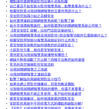
幾點讓你選購無線監控設備不花冤枉錢
自己看店不如安裝AI監控報警系統，點擊查看為什么？
校園安防里AI視頻聯網報警的主要作用是什么？
安全防范知識小結之店鋪安全
如何選擇連鎖店聯網報警系統呢？點擊了解
如今市場價格戰激烈，如何樣選擇好的聯網報警系統公司呢？
【君安安防】提醒：沿街門店防盜搶妙招！
AI視頻聯網報警系統在視頻監控+防盜報警功能外它還能做什么？
校園安防用智能AI報警系統能起到什么作用？
君安智能安保教您如何拯救您的店鋪安全！
小區監控方案，相信君安智能安保！
貴州君安AI視頻報警系統優勢有哪些？
網線不夠長或斷了怎么辦？四種方法教您如何連接
常見的高空拋物監控安裝流程
AI視頻聯網報警之工地篇
AI視頻聯網報警之連鎖店篇
點擊了解臨街商鋪夜間防盜小技巧
如果在網上買監控攝像頭，切莫忽略這幾點
AI智能視頻聯網報警系統的優勢，你還不來看看！
聯網報警系統不能正常使用，客戶如何快速處理
家里安裝攝像頭，如何保護家庭的隱私安全
安防監控系統中不同供電方式的優點和缺點分解?
【安防】AI視頻報警常用功能細詳，有圖有真相！