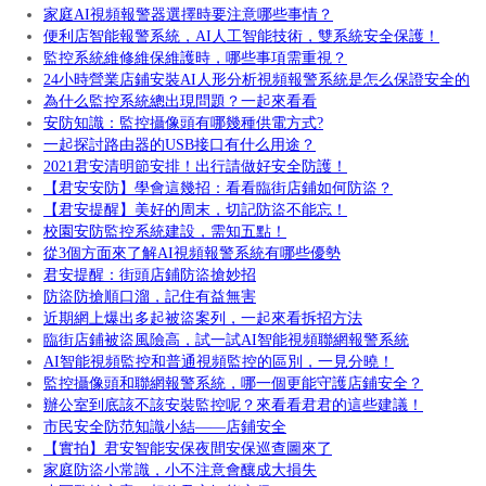
家庭AI視頻報警器選擇時要注意哪些事情？
便利店智能報警系統，AI人工智能技術，雙系統安全保護！
監控系統維修維保維護時，哪些事項需重視？
24小時營業店鋪安裝AI人形分析視頻報警系統是怎么保證安全的
為什么監控系統總出現問題？一起來看看
安防知識：監控攝像頭有哪幾種供電方式?
一起探討路由器的USB接口有什么用途？
2021君安清明節安排！出行請做好安全防護！
【君安安防】學會這幾招：看看臨街店鋪如何防盜？
【君安提醒】美好的周末，切記防盜不能忘！
校園安防監控系統建設，需知五點！
從3個方面來了解AI視頻報警系統有哪些優勢
君安提醒：街頭店鋪防盜搶妙招
防盜防搶順口溜，記住有益無害
近期網上爆出多起被盜案列，一起來看拆招方法
臨街店鋪被盜風險高，試一試AI智能視頻聯網報警系統
AI智能視頻監控和普通視頻監控的區別，一見分曉！
監控攝像頭和聯網報警系統，哪一個更能守護店鋪安全？
辦公室到底該不該安裝監控呢？來看看君君的這些建議！
市民安全防范知識小結——店鋪安全
【實拍】君安智能安保夜間安保巡查圖來了
家庭防盜小常識，小不注意會釀成大損失