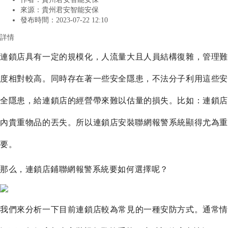
來源：
貴州君安智能安保
發布時間：
2023-07-22 12:10
詳情
連鎖店具有一定的規模化，人流量大且人員結構復雜，管理
難
度相對較高
。同時存在著一些安全隱患，不法分子利用這些
全隱患，給連鎖店的經營帶來難以估量的損失。比如：連鎖店
內貴重物品的丟失。所以
連鎖店
安裝聯網
報警系統
顯得尤為重
要。
那么，連鎖
店鋪聯網
報警系統
要如何
選擇
呢
？
我們來分析一下目前連鎖店較為常見的一種安防方式。通常情