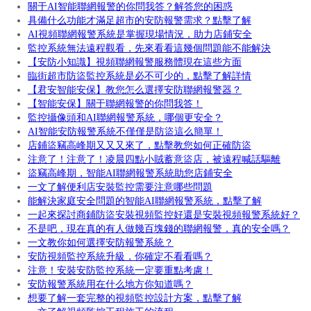
關于AI智能聯網報警的你問我答？解答您的困惑
具備什么功能才滿足超市的安防報警需求？點擊了解
AI視頻聯網報警系統是掌握現場情況，助力店鋪安全
監控系統無法遠程觀看，先來看看這幾個問題能不能解決
【安防小知識】視頻聯網報警服務體現在這些方面
臨街超市防盜監控系統是必不可少的，點擊了解詳情
【君安智能安保】教您怎么選擇安防聯網報警器？
【智能安保】關于聯網報警的你問我答！
監控攝像頭和AI聯網報警系統，哪個更安全？
AI智能安防報警系統不僅僅是防盜這么簡單！
店鋪盜竊高峰期又又又來了，點擊教您如何正確防盜
注意了！注意了！凌晨四點小賊蓄意盜店，被遠程喊話驅離
盜竊高峰期，智能AI聯網報警系統助您店鋪安全
一文了解便利店安裝監控需要注意哪些問題
能解決家庭安全問題的智能AI聯網報警系統，點擊了解
一起來探討商鋪防盜安裝視頻監控好還是安裝視頻報警系統好？
不是吧，現在真的有人做幾百塊錢的聯網報警，真的安全嗎？
一文教你如何選擇安防報警系統？
安防視頻監控系統升級，你確定不看看嗎？
注意！安裝安防監控系統一定要重點考慮！
安防報警系統用在什么地方你知道嗎？
想要了解一套完整的視頻監控設計方案，點擊了解