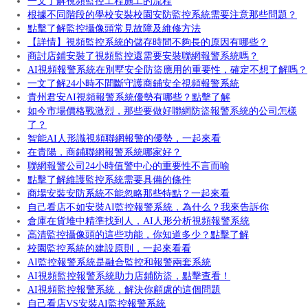
一文了解視頻監控工程施工的流程
根據不同階段的學校安裝校園安防監控系統需要注意那些問題？
點擊了解監控攝像頭常見故障及維修方法
【詳情】視頻監控系統的儲存時間不夠長的原因有哪些？
商討店鋪安裝了視頻監控還需要安裝聯網報警系統嗎？
AI視頻報警系統在別墅安全防盜應用的重要性，確定不想了解嗎？
一文了解24小時不間斷守護商鋪安全視頻報警系統
貴州君安AI視頻報警系統優勢有哪些？點擊了解
如今市場價格戰激烈，那些要做好聯網防盜報警系統的公司怎樣
了？
智能AI人形識視頻聯網報警的優勢，一起來看
在貴陽，商鋪聯網報警系統哪家好？
聯網報警公司24小時值警中心的重要性不言而喻
點擊了解維護監控系統需要具備的條件
商場安裝安防系統不能忽略那些特點？一起來看
自己看店不如安裝AI監控報警系統，為什么？我來告訴你
倉庫在貨堆中精準找到人，AI人形分析視頻報警系統
高清監控攝像頭的這些功能，你知道多少？點擊了解
校園監控系統的建設原則，一起來看看
AI監控報警系統是融合監控和報警兩套系統
AI視頻監控報警系統助力店鋪防盜，點擊查看！
AI視頻監控報警系統，解決你顧慮的這個問題
自己看店VS安裝AI監控報警系統