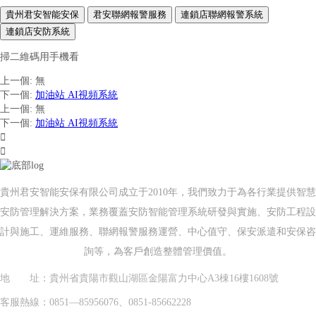
貴州君安智能安保
君安聯網報警服務
連鎖店聯網報警系統
連鎖店安防系統
掃二維碼用手機看
上一個
:
無
下一個
:
加油站 AI視頻系統
上一個
:
無
下一個
:
加油站 AI視頻系統


貴州君安智能安保有限公司成立于2010年，我們致力于為各行業提供智慧
安防管理解決方案，業務覆蓋安防智能管理系統研發與實施、安防工程設
計與施工、運維服務、聯網報警服務運營、中心值守、保安派遣和安保咨
詢等，為客戶創造整體管理價值。
地 址：貴州省貴陽市觀山湖區金陽富力中心A3棟16樓1608號
客服熱線：0851—85956076、0851-85662228