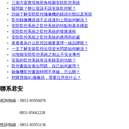
三個方面實現無死角校園安防監控系統
疑問篇？辦公室該不該安裝監控呢？
詳細了解安防監控攝像機的鏡頭分類以及形狀
監控錄像機資源不足或達到上限如何解決？
安防監控系統之監控系統的特點和基本構架
安防監控系統之監控系統的發展過程
安防監控系統之監控系統的應用和好處
來看看為什么監控設備要選擇一線品牌呢？
一文了解安裝監控出現逆光問題如何解決？
AI智能安防監控系統之制止不安全事件
安裝的監控系統有沒有錄音的功能？
監控畫面反復出問題，自己如何處理？
錄像機監控畫面時間不準確，怎么辦？
想購買個4G攝像頭，需要注意些什么？
聯系君安
咨詢熱線：0851-85956076
0851-85662228
投訴熱線：0851-85955136