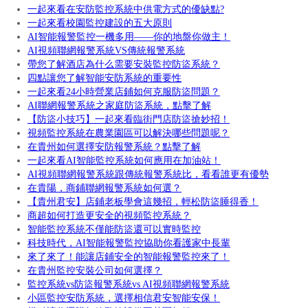
一起來看在安防監控系統中供電方式的優缺點?
一起來看校園監控建設的五大原則
AI智能報警監控一機多用——你的地盤你做主！
AI視頻聯網報警系統VS傳統報警系統
帶您了解酒店為什么需要安裝監控防盜系統？
四點讓您了解智能安防系統的重要性
一起來看24小時營業店鋪如何克服防盜問題？
AI聯網報警系統之家庭防盜系統，點擊了解
【防盜小技巧】一起來看臨街門店防盜搶妙招！
視頻監控系統在農業園區可以解決哪些問題呢？
在貴州如何選擇安防報警系統？點擊了解
一起來看AI智能監控系統如何應用在加油站！
AI視頻聯網報警系統跟傳統報警系統比，看看誰更有優勢
在貴陽，商鋪聯網報警系統如何選？
【貴州君安】店鋪老板學會這幾招，輕松防盜睡得香！
商超如何打造更安全的視頻監控系統？
智能監控系統不僅能防盜還可以實時監控
科技時代，AI智能報警監控協助你看護家中長輩
來了來了！能讓店鋪安全的智能報警監控來了！
在貴州監控安裝公司如何選擇？
監控系統vs防盜報警系統vs AI視頻聯網報警系統
小區監控安防系統，選擇相信君安智能安保！