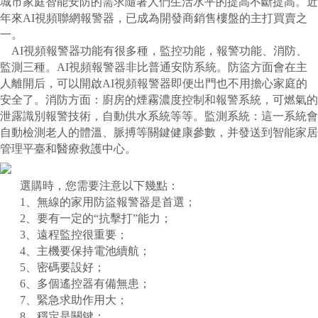
城市家庭智能安防的需求隨著
人們
生活水平的提高
不斷提高
。近
年來
AI視頻聯網報警器
，已成為開發商銷售樓盤的主打買賣之
一。
AI視頻報警器功能有很多種，監控功能，報警功能、消防、
監測三種。AI視頻報警器非比普通安防系統。防盜方面會在主
人離開后，可以開啟AI視頻報警器即便出門也不用擔心家庭的
安全了。消防方面：廚房的煙霧濃度控制和報警系統，可燃氣的
泄露識別報警技術，自動供水系統等等。監測系統：這一系統會
自動檢測老人的體溫、脈搏等關鍵健康參數，并發送到智能家居
管理平臺和醫療救護中心。
選購時，您需要注意
以下
幾點：
1、無線的家用防盜報警器是首選；
2、要有一定的“抗擊打”能力；
3、遠程監控很重要；
4、主機要保持電池續航；
5、密碼要設好；
6、多個遙控器有備無患；
7、緊急求助作用大；
8、穩定是關鍵；