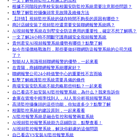
一文了解視頻監控工程施工的流程
根據不同階段的學校安裝校園安防監控系統需要注意那些問題？
點擊了解監控攝像頭常見故障及維修方法
【詳情】視頻監控系統的儲存時間不夠長的原因有哪些？
商討店鋪安裝了視頻監控還需要安裝聯網報警系統嗎？
AI視頻報警系統在別墅安全防盜應用的重要性，確定不想了解嗎？
一文了解24小時不間斷守護商鋪安全視頻報警系統
貴州君安AI視頻報警系統優勢有哪些？點擊了解
如今市場價格戰激烈，那些要做好聯網防盜報警系統的公司怎樣
了？
智能AI人形識視頻聯網報警的優勢，一起來看
在貴陽，商鋪聯網報警系統哪家好？
聯網報警公司24小時值警中心的重要性不言而喻
點擊了解維護監控系統需要具備的條件
商場安裝安防系統不能忽略那些特點？一起來看
自己看店不如安裝AI監控報警系統，為什么？我來告訴你
倉庫在貨堆中精準找到人，AI人形分析視頻報警系統
高清監控攝像頭的這些功能，你知道多少？點擊了解
校園監控系統的建設原則，一起來看看
AI監控報警系統是融合監控和報警兩套系統
AI視頻監控報警系統助力店鋪防盜，點擊查看！
AI視頻監控報警系統，解決你顧慮的這個問題
自己看店VS安裝AI監控報警系統