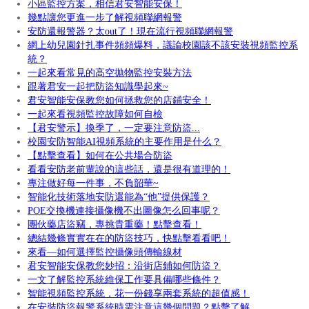
小區監控方案，相信君安智能安保！
幾點讓您更進一步了解視頻聯網報警
安防還報警器？太out了！現在流行視頻聯網報警
網上幼兒園針扎事件頻頻爆料，議論校園該不該安裝視頻監控系
統？
一起來看常見的高空拋物監控安裝方法
跟著君安一起把防盜知識學起來~
君安智能安保教您如何拯救您的店鋪安全！
一起來看視頻監控故障如何自檢
【君安警示】換季了，一定要注意防盜...
校園安防智能AI視頻系統的主要作用是什么？
【點擊查看】如何在公共場合防盜
看看安防老前輩說的這些話，還是很有道理的！
專注做好每一件事，不負韶華~
智能化技術落地安防還能為“他”提供保護？
POE交換機連接攝像機不出圖像怎么回事呢？
團伙藥店盜竊，專挑貴重藥！點擊查看！
總結幾條實實在在的防盜技巧，快點擊看看吧！
來看—如何選擇監控攝像頭傳輸線材
君安智能安保教您妙招：沿街店鋪如何防盜？
一文了解監控系統維保工作要具備哪些條件？
智能視頻監控系統，花一份錢享兩套系統的超值感！
在安裝防盜報警系統時需注意這幾個問題？點擊了解...