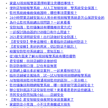
家庭AI視頻報警器選擇時要注意哪些事情？
便利店智能報警系統，AI人工智能技術，雙系統安全保護！
監控系統維修維保維護時，哪些事項需重視？
24小時營業店鋪安裝AI人形分析視頻報警系統是怎么保證安全的
為什么監控系統總出現問題？一起來看看
安防知識：監控攝像頭有哪幾種供電方式?
一起探討路由器的USB接口有什么用途？
2021君安清明節安排！出行請做好安全防護！
【君安安防】學會這幾招：看看臨街店鋪如何防盜？
【君安提醒】美好的周末，切記防盜不能忘！
校園安防監控系統建設，需知五點！
從3個方面來了解AI視頻報警系統有哪些優勢
君安提醒：街頭店鋪防盜搶妙招
防盜防搶順口溜，記住有益無害
近期網上爆出多起被盜案列，一起來看拆招方法
臨街店鋪被盜風險高，試一試AI智能視頻聯網報警系統
AI智能視頻監控和普通視頻監控的區別，一見分曉！
監控攝像頭和聯網報警系統，哪一個更能守護店鋪安全？
辦公室到底該不該安裝監控呢？來看看君君的這些建議！
市民安全防范知識小結——店鋪安全
【實拍】君安智能安保夜間安保巡查圖來了
家庭防盜小常識，小不注意會釀成大損失