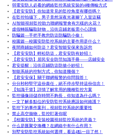
弱電安防人必看的網絡監控系統安裝的4種傳輸方式
【君安安防】你知道常見的監控角度有哪些嗎？
在監控拍攝下，男子竟然深夜光著腳丫入室盜竊
AI智能視頻監控助力聯網報警會有怎樣的火花？
虛假轉賬騙取財物，沿街店鋪老板需小心謹慎
防騙篇—手把手教您防盜防騙防小偷！
校園篇—校園安防監控系統的主要作用是什么？
夜間商鋪如何防盜？君安智能安保來告訴您
【君安安防】輕松防盜，君安安防有妙招！
【君安安防】居民安全防范知識手冊——店鋪安全
君安提醒：沿街店鋪防盜防搶小妙招！
智能系統的控制方式，你知道幾個？
【君安安保】關于聯網報警的你問我答！
分分秒秒堅守這份責任，絕不停步堅持這份信念！
【知識干貨】詳情了解常用的幾種監控方案
監控攝像頭儲存時間不夠長，你知道為什么嗎？
一文了解多點位的安防監控系統應該如何維護？
監控下的事件案列，視頻監控系統的重要性
禁止高空拋物，監控盯著你呢
【校園安防】安裝校園視頻監控系統的意義？
什么是匯聚交換機？在網絡中有什么作用？
別墅安防監控系統如何選擇，看這4點一目了然！