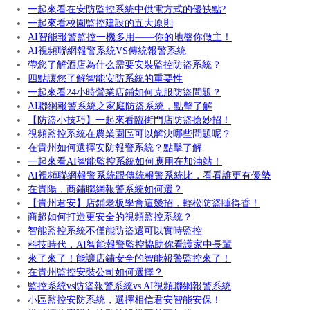
一起來看在安防監控系統中供電方式的優缺點?
一起來看校園監控建設的五大原則
AI智能報警監控一機多用——你的地盤你做主！
AI視頻聯網報警系統VS傳統報警系統
帶您了解酒店為什么需要安裝監控防盜系統？
四點讓您了解智能安防系統的重要性
一起來看24小時營業店鋪如何克服防盜問題？
AI聯網報警系統之家庭防盜系統，點擊了解
【防盜小技巧】一起來看臨街門店防盜搶妙招！
視頻監控系統在農業園區可以解決哪些問題呢？
在貴州如何選擇安防報警系統？點擊了解
一起來看AI智能監控系統如何應用在加油站！
AI視頻聯網報警系統跟傳統報警系統比，看看誰更有優勢
在貴陽，商鋪聯網報警系統如何選？
【貴州君安】店鋪老板學會這幾招，輕松防盜睡得香！
商超如何打造更安全的視頻監控系統？
智能監控系統不僅能防盜還可以實時監控
科技時代，AI智能報警監控協助你看護家中長輩
來了來了！能讓店鋪安全的智能報警監控來了！
在貴州監控安裝公司如何選擇？
監控系統vs防盜報警系統vs AI視頻聯網報警系統
小區監控安防系統，選擇相信君安智能安保！