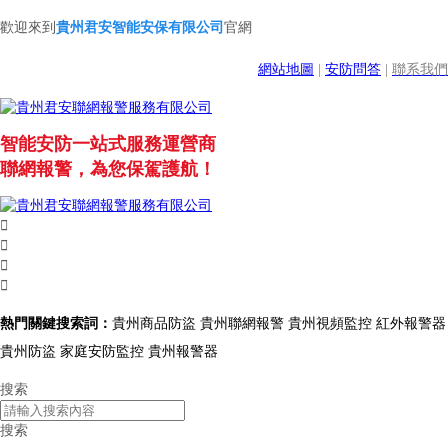
歡迎來到
貴州君安智能安保有限公司
官網
網站地圖
|
安防問答
|
聯系我們
智能安防一站式服務運營商
聯網報警，為您保駕護航！




熱門關鍵搜索詞：
貴州商品防盜 貴州聯網報警 貴州視頻監控 紅外報警器
貴州防盜 家庭安防監控 貴州報警器
搜索
搜索