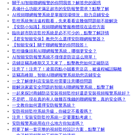
關于AI智能聯網報警的你問我答？解答您的困惑
具備什么功能才滿足超市的安防報警需求？點擊了解
AI視頻聯網報警系統是掌握現場情況，助力店鋪安全
監控系統無法遠程觀看，先來看看這幾個問題能不能解決
【安防小知識】視頻聯網報警服務體現在這些方面
臨街超市防盜監控系統是必不可少的，點擊了解詳情
【君安智能安保】教您怎么選擇安防聯網報警器？
【智能安保】關于聯網報警的你問我答！
監控攝像頭和AI聯網報警系統，哪個更安全？
AI智能安防報警系統不僅僅是防盜這么簡單！
店鋪盜竊高峰期又又又來了，點擊教您如何正確防盜
注意了！注意了！凌晨四點小賊蓄意盜店，被遠程喊話驅離
盜竊高峰期，智能AI聯網報警系統助您店鋪安全
一文了解便利店安裝監控需要注意哪些問題
能解決家庭安全問題的智能AI聯網報警系統，點擊了解
一起來探討商鋪防盜安裝視頻監控好還是安裝視頻報警系統好？
不是吧，現在真的有人做幾百塊錢的聯網報警，真的安全嗎？
一文教你如何選擇安防報警系統？
安防視頻監控系統升級，你確定不看看嗎？
注意！安裝安防監控系統一定要重點考慮！
安防報警系統用在什么地方你知道嗎？
想要了解一套完整的視頻監控設計方案，點擊了解