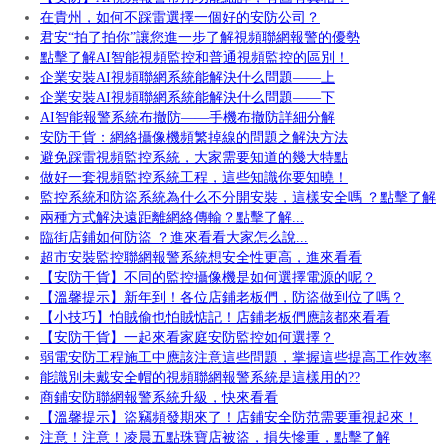
在貴州，如何不踩雷選擇一個好的安防公司？
君安“拍了拍你”讓您進一步了解視頻聯網報警的優勢
點擊了解AI智能視頻監控和普通視頻監控的區別！
企業安裝AI視頻聯網系統能解決什么問題——上
企業安裝AI視頻聯網系統能解決什么問題——下
AI智能報警系統布撤防——手機布撤防詳細分解
安防干貨：網絡攝像機頻繁掉線的問題之解決方法
避免踩雷視頻監控系統，大家需要知道的幾大特點
做好一套視頻監控系統工程，這些知識你要知曉！
監控系統和防盜系統為什么不分開安裝，這樣安全嗎 ？點擊了解
兩種方式解決遠距離網絡傳輸？點擊了解...
臨街店鋪如何防盜 ？進來看看大家怎么說...
超市安裝監控聯網報警系統想安全性更高，進來看看
【安防干貨】不同的監控攝像機是如何選擇電源的呢？
【溫馨提示】新年到！各位店鋪老板們，防盜做到位了嗎？
【小技巧】怕賊偷也怕賊惦記！店鋪老板們應該都來看看
【安防干貨】一起來看家庭安防監控如何選擇？
弱電安防工程施工中應該注意這些問題，掌握這些提高工作效率
能識別未戴安全帽的視頻聯網報警系統是這樣用的??
商鋪安防聯網報警系統升級，快來看看
【溫馨提示】盜竊頻發期來了！店鋪安全防范需要重視起來！
注意！注意！凌晨五點珠寶店被盜，損失慘重，點擊了解