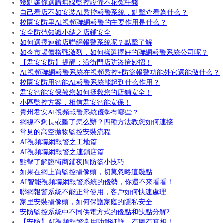
幾點讓你選購無線監控設備不花冤枉錢
自己看店不如安裝AI監控報警系統，點擊查看為什么？
校園安防里AI視頻聯網報警的主要作用是什么？
安全防范知識小結之店鋪安全
如何選擇連鎖店聯網報警系統呢？點擊了解
如今市場價格戰激烈，如何樣選擇好的聯網報警系統公司呢？
【君安安防】提醒：沿街門店防盜搶妙招！
AI視頻聯網報警系統在視頻監控+防盜報警功能外它還能做什么？
校園安防用智能AI報警系統能起到什么作用？
君安智能安保教您如何拯救您的店鋪安全！
小區監控方案，相信君安智能安保！
貴州君安AI視頻報警系統優勢有哪些？
網線不夠長或斷了怎么辦？四種方法教您如何連接
常見的高空拋物監控安裝流程
AI視頻聯網報警之工地篇
AI視頻聯網報警之連鎖店篇
點擊了解臨街商鋪夜間防盜小技巧
如果在網上買監控攝像頭，切莫忽略這幾點
AI智能視頻聯網報警系統的優勢，你還不來看看！
聯網報警系統不能正常使用，客戶如何快速處理
家里安裝攝像頭，如何保護家庭的隱私安全
安防監控系統中不同供電方式的優點和缺點分解?
【安防】AI視頻報警常用功能細詳，有圖有真相！