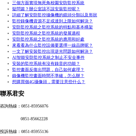
三個方面實現無死角校園安防監控系統
疑問篇？辦公室該不該安裝監控呢？
詳細了解安防監控攝像機的鏡頭分類以及形狀
監控錄像機資源不足或達到上限如何解決？
安防監控系統之監控系統的特點和基本構架
安防監控系統之監控系統的發展過程
安防監控系統之監控系統的應用和好處
來看看為什么監控設備要選擇一線品牌呢？
一文了解安裝監控出現逆光問題如何解決？
AI智能安防監控系統之制止不安全事件
安裝的監控系統有沒有錄音的功能？
監控畫面反復出問題，自己如何處理？
錄像機監控畫面時間不準確，怎么辦？
想購買個4G攝像頭，需要注意些什么？
聯系君安
咨詢熱線：0851-85956076
0851-85662228
投訴熱線：0851-85955136