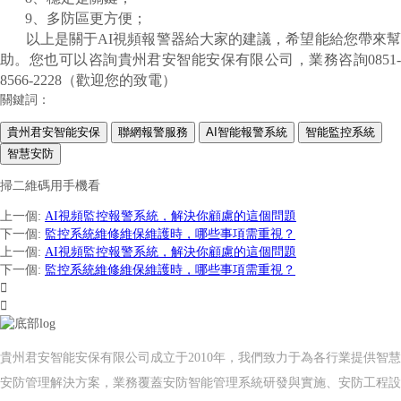
9、多防區更方便；
以上是關于AI視頻報警器給大家的建議，希望能給您帶來幫
助。您也可以咨詢
貴州君安智能安保有限公司
，業務咨詢
0851
8566-2228（歡迎您的致電）
關鍵詞：
貴州君安智能安保
聯網報警服務
AI智能報警系統
智能監控系統
智慧安防
掃二維碼用手機看
上一個
:
AI視頻監控報警系統，解決你顧慮的這個問題
下一個
:
監控系統維修維保維護時，哪些事項需重視？
上一個
:
AI視頻監控報警系統，解決你顧慮的這個問題
下一個
:
監控系統維修維保維護時，哪些事項需重視？


貴州君安智能安保有限公司成立于2010年，我們致力于為各行業提供智慧
安防管理解決方案，業務覆蓋安防智能管理系統研發與實施、安防工程設