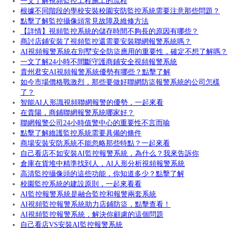
一文了解視頻監控工程施工的流程
根據不同階段的學校安裝校園安防監控系統需要注意那些問題？
點擊了解監控攝像頭常見故障及維修方法
【詳情】視頻監控系統的儲存時間不夠長的原因有哪些？
商討店鋪安裝了視頻監控還需要安裝聯網報警系統嗎？
AI視頻報警系統在別墅安全防盜應用的重要性，確定不想了解嗎？
一文了解24小時不間斷守護商鋪安全視頻報警系統
貴州君安AI視頻報警系統優勢有哪些？點擊了解
如今市場價格戰激烈，那些要做好聯網防盜報警系統的公司怎樣
了？
智能AI人形識視頻聯網報警的優勢，一起來看
在貴陽，商鋪聯網報警系統哪家好？
聯網報警公司24小時值警中心的重要性不言而喻
點擊了解維護監控系統需要具備的條件
商場安裝安防系統不能忽略那些特點？一起來看
自己看店不如安裝AI監控報警系統，為什么？我來告訴你
倉庫在貨堆中精準找到人，AI人形分析視頻報警系統
高清監控攝像頭的這些功能，你知道多少？點擊了解
校園監控系統的建設原則，一起來看看
AI監控報警系統是融合監控和報警兩套系統
AI視頻監控報警系統助力店鋪防盜，點擊查看！
AI視頻監控報警系統，解決你顧慮的這個問題
自己看店VS安裝AI監控報警系統