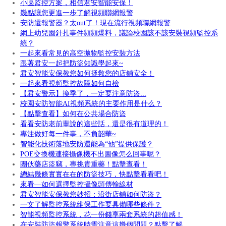
小區監控方案，相信君安智能安保！
幾點讓您更進一步了解視頻聯網報警
安防還報警器？太out了！現在流行視頻聯網報警
網上幼兒園針扎事件頻頻爆料，議論校園該不該安裝視頻監控系
統？
一起來看常見的高空拋物監控安裝方法
跟著君安一起把防盜知識學起來~
君安智能安保教您如何拯救您的店鋪安全！
一起來看視頻監控故障如何自檢
【君安警示】換季了，一定要注意防盜...
校園安防智能AI視頻系統的主要作用是什么？
【點擊查看】如何在公共場合防盜
看看安防老前輩說的這些話，還是很有道理的！
專注做好每一件事，不負韶華~
智能化技術落地安防還能為“他”提供保護？
POE交換機連接攝像機不出圖像怎么回事呢？
團伙藥店盜竊，專挑貴重藥！點擊查看！
總結幾條實實在在的防盜技巧，快點擊看看吧！
來看—如何選擇監控攝像頭傳輸線材
君安智能安保教您妙招：沿街店鋪如何防盜？
一文了解監控系統維保工作要具備哪些條件？
智能視頻監控系統，花一份錢享兩套系統的超值感！
在安裝防盜報警系統時需注意這幾個問題？點擊了解...