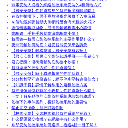
弱電安防人必看的網絡監控系統安裝的4種傳輸方式
【君安安防】你知道常見的監控角度有哪些嗎？
在監控拍攝下，男子竟然深夜光著腳丫入室盜竊
AI智能視頻監控助力聯網報警會有怎樣的火花？
虛假轉賬騙取財物，沿街店鋪老板需小心謹慎
防騙篇—手把手教您防盜防騙防小偷！
校園篇—校園安防監控系統的主要作用是什么？
夜間商鋪如何防盜？君安智能安保來告訴您
【君安安防】輕松防盜，君安安防有妙招！
【君安安防】居民安全防范知識手冊——店鋪安全
君安提醒：沿街店鋪防盜防搶小妙招！
智能系統的控制方式，你知道幾個？
【君安安保】關于聯網報警的你問我答！
分分秒秒堅守這份責任，絕不停步堅持這份信念！
【知識干貨】詳情了解常用的幾種監控方案
監控攝像頭儲存時間不夠長，你知道為什么嗎？
一文了解多點位的安防監控系統應該如何維護？
監控下的事件案列，視頻監控系統的重要性
禁止高空拋物，監控盯著你呢
【校園安防】安裝校園視頻監控系統的意義？
什么是匯聚交換機？在網絡中有什么作用？
別墅安防監控系統如何選擇，看這4點一目了然！