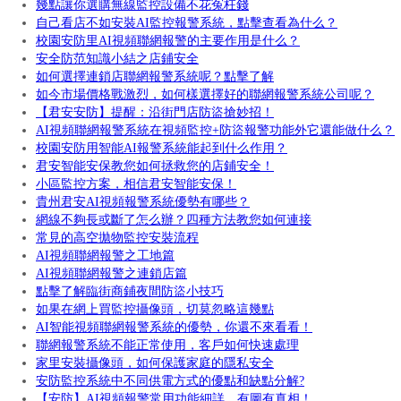
幾點讓你選購無線監控設備不花冤枉錢
自己看店不如安裝AI監控報警系統，點擊查看為什么？
校園安防里AI視頻聯網報警的主要作用是什么？
安全防范知識小結之店鋪安全
如何選擇連鎖店聯網報警系統呢？點擊了解
如今市場價格戰激烈，如何樣選擇好的聯網報警系統公司呢？
【君安安防】提醒：沿街門店防盜搶妙招！
AI視頻聯網報警系統在視頻監控+防盜報警功能外它還能做什么？
校園安防用智能AI報警系統能起到什么作用？
君安智能安保教您如何拯救您的店鋪安全！
小區監控方案，相信君安智能安保！
貴州君安AI視頻報警系統優勢有哪些？
網線不夠長或斷了怎么辦？四種方法教您如何連接
常見的高空拋物監控安裝流程
AI視頻聯網報警之工地篇
AI視頻聯網報警之連鎖店篇
點擊了解臨街商鋪夜間防盜小技巧
如果在網上買監控攝像頭，切莫忽略這幾點
AI智能視頻聯網報警系統的優勢，你還不來看看！
聯網報警系統不能正常使用，客戶如何快速處理
家里安裝攝像頭，如何保護家庭的隱私安全
安防監控系統中不同供電方式的優點和缺點分解?
【安防】AI視頻報警常用功能細詳，有圖有真相！