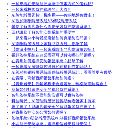
一起來看在安防監控系統中供電方式的優缺點?
一起來看校園監控建設的五大原則
AI智能報警監控一機多用——你的地盤你做主！
AI視頻聯網報警系統VS傳統報警系統
帶您了解酒店為什么需要安裝監控防盜系統？
四點讓您了解智能安防系統的重要性
一起來看24小時營業店鋪如何克服防盜問題？
AI聯網報警系統之家庭防盜系統，點擊了解
【防盜小技巧】一起來看臨街門店防盜搶妙招！
視頻監控系統在農業園區可以解決哪些問題呢？
在貴州如何選擇安防報警系統？點擊了解
一起來看AI智能監控系統如何應用在加油站！
AI視頻聯網報警系統跟傳統報警系統比，看看誰更有優勢
在貴陽，商鋪聯網報警系統如何選？
【貴州君安】店鋪老板學會這幾招，輕松防盜睡得香！
商超如何打造更安全的視頻監控系統？
智能監控系統不僅能防盜還可以實時監控
科技時代，AI智能報警監控協助你看護家中長輩
來了來了！能讓店鋪安全的智能報警監控來了！
在貴州監控安裝公司如何選擇？
監控系統vs防盜報警系統vs AI視頻聯網報警系統
小區監控安防系統，選擇相信君安智能安保！