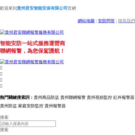
歡迎來到
貴州君安智能安保有限公司
官網
網站地圖
|
安防問答
|
聯系我們
智能安防一站式服務運營商
聯網報警，為您保駕護航！




熱門關鍵搜索詞：
貴州商品防盜 貴州聯網報警 貴州視頻監控 紅外報警器
貴州防盜 家庭安防監控 貴州報警器
搜索
搜索