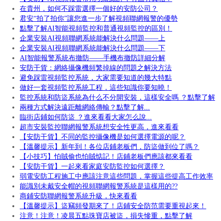
在貴州，如何不踩雷選擇一個好的安防公司？
君安“拍了拍你”讓您進一步了解視頻聯網報警的優勢
點擊了解AI智能視頻監控和普通視頻監控的區別！
企業安裝AI視頻聯網系統能解決什么問題——上
企業安裝AI視頻聯網系統能解決什么問題——下
AI智能報警系統布撤防——手機布撤防詳細分解
安防干貨：網絡攝像機頻繁掉線的問題之解決方法
避免踩雷視頻監控系統，大家需要知道的幾大特點
做好一套視頻監控系統工程，這些知識你要知曉！
監控系統和防盜系統為什么不分開安裝，這樣安全嗎 ？點擊了解
兩種方式解決遠距離網絡傳輸？點擊了解...
臨街店鋪如何防盜 ？進來看看大家怎么說...
超市安裝監控聯網報警系統想安全性更高，進來看看
【安防干貨】不同的監控攝像機是如何選擇電源的呢？
【溫馨提示】新年到！各位店鋪老板們，防盜做到位了嗎？
【小技巧】怕賊偷也怕賊惦記！店鋪老板們應該都來看看
【安防干貨】一起來看家庭安防監控如何選擇？
弱電安防工程施工中應該注意這些問題，掌握這些提高工作效率
能識別未戴安全帽的視頻聯網報警系統是這樣用的??
商鋪安防聯網報警系統升級，快來看看
【溫馨提示】盜竊頻發期來了！店鋪安全防范需要重視起來！
注意！注意！凌晨五點珠寶店被盜，損失慘重，點擊了解