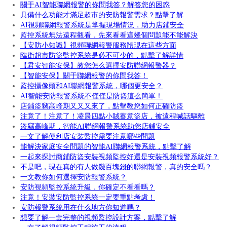
關于AI智能聯網報警的你問我答？解答您的困惑
具備什么功能才滿足超市的安防報警需求？點擊了解
AI視頻聯網報警系統是掌握現場情況，助力店鋪安全
監控系統無法遠程觀看，先來看看這幾個問題能不能解決
【安防小知識】視頻聯網報警服務體現在這些方面
臨街超市防盜監控系統是必不可少的，點擊了解詳情
【君安智能安保】教您怎么選擇安防聯網報警器？
【智能安保】關于聯網報警的你問我答！
監控攝像頭和AI聯網報警系統，哪個更安全？
AI智能安防報警系統不僅僅是防盜這么簡單！
店鋪盜竊高峰期又又又來了，點擊教您如何正確防盜
注意了！注意了！凌晨四點小賊蓄意盜店，被遠程喊話驅離
盜竊高峰期，智能AI聯網報警系統助您店鋪安全
一文了解便利店安裝監控需要注意哪些問題
能解決家庭安全問題的智能AI聯網報警系統，點擊了解
一起來探討商鋪防盜安裝視頻監控好還是安裝視頻報警系統好？
不是吧，現在真的有人做幾百塊錢的聯網報警，真的安全嗎？
一文教你如何選擇安防報警系統？
安防視頻監控系統升級，你確定不看看嗎？
注意！安裝安防監控系統一定要重點考慮！
安防報警系統用在什么地方你知道嗎？
想要了解一套完整的視頻監控設計方案，點擊了解