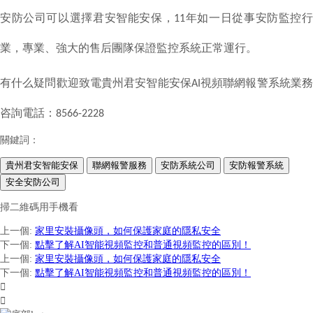
安防
公司可以選擇
君安智能安保
，
年如一日從事安防監控
1
1
業，專業、強大的售后團隊保證監控系統正常運行。
有什么疑問歡迎致電貴州君安智能安保
視頻聯網報警系統業
AI
咨詢電話：
8566-2228
關鍵詞：
貴州君安智能安保
聯網報警服務
安防系統公司
安防報警系統
安全安防公司
掃二維碼用手機看
上一個
:
家里安裝攝像頭，如何保護家庭的隱私安全
下一個
:
點擊了解AI智能視頻監控和普通視頻監控的區別！
上一個
:
家里安裝攝像頭，如何保護家庭的隱私安全
下一個
:
點擊了解AI智能視頻監控和普通視頻監控的區別！

