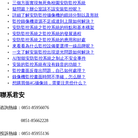
三個方面實現無死角校園安防監控系統
疑問篇？辦公室該不該安裝監控呢？
詳細了解安防監控攝像機的鏡頭分類以及形狀
監控錄像機資源不足或達到上限如何解決？
安防監控系統之監控系統的特點和基本構架
安防監控系統之監控系統的發展過程
安防監控系統之監控系統的應用和好處
來看看為什么監控設備要選擇一線品牌呢？
一文了解安裝監控出現逆光問題如何解決？
AI智能安防監控系統之制止不安全事件
安裝的監控系統有沒有錄音的功能？
監控畫面反復出問題，自己如何處理？
錄像機監控畫面時間不準確，怎么辦？
想購買個4G攝像頭，需要注意些什么？
聯系君安
咨詢熱線：0851-85956076
0851-85662228
投訴熱線：0851-85955136