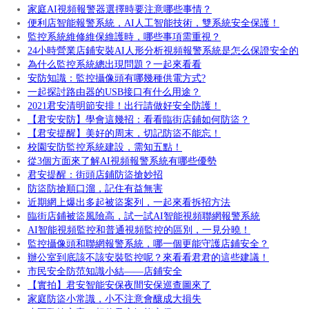
家庭AI視頻報警器選擇時要注意哪些事情？
便利店智能報警系統，AI人工智能技術，雙系統安全保護！
監控系統維修維保維護時，哪些事項需重視？
24小時營業店鋪安裝AI人形分析視頻報警系統是怎么保證安全的
為什么監控系統總出現問題？一起來看看
安防知識：監控攝像頭有哪幾種供電方式?
一起探討路由器的USB接口有什么用途？
2021君安清明節安排！出行請做好安全防護！
【君安安防】學會這幾招：看看臨街店鋪如何防盜？
【君安提醒】美好的周末，切記防盜不能忘！
校園安防監控系統建設，需知五點！
從3個方面來了解AI視頻報警系統有哪些優勢
君安提醒：街頭店鋪防盜搶妙招
防盜防搶順口溜，記住有益無害
近期網上爆出多起被盜案列，一起來看拆招方法
臨街店鋪被盜風險高，試一試AI智能視頻聯網報警系統
AI智能視頻監控和普通視頻監控的區別，一見分曉！
監控攝像頭和聯網報警系統，哪一個更能守護店鋪安全？
辦公室到底該不該安裝監控呢？來看看君君的這些建議！
市民安全防范知識小結——店鋪安全
【實拍】君安智能安保夜間安保巡查圖來了
家庭防盜小常識，小不注意會釀成大損失