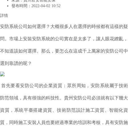
來源：
貴州君安智能安保
發布時間：
2022-04-02 10:52
詳情
安防系統公司如何
選擇？
大概
很多人在選擇的時候
都
有這樣的疑
問。市場上安裝
安防系統
的公司實在是太多了，讓人眼花繚亂，
不知道該
如何
選擇。那么，要怎么在這成千上萬家的
安防
公司中
選到靠譜的呢？
首先要看
安防
公司的企業資質：眾所周知，
安防
系統屬于技
防范領域，具有很強的科技性。
貴州安防
公司必須就有以下幾大
資質，
系統平臺搭建資質、
技術防范設計施工資質、智能化
質，同時施工安裝人員也要經過專業的培訓和考核，具有安防施