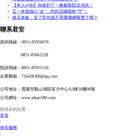
【有人@你】你收到了一條最新防盜消息！
五一休假放心“走”，您的店鋪我來“守”！
致店老板：安了監控就不需要聯網報警了嗎？
聯系君安
咨詢熱線：0851-85956076
0851-85662228
投訴熱線：0851-85955136
企業郵箱：726438309@qq.com
公司地址：貴陽市觀山湖區富力中心A3棟16樓08號
公司網址：www.aikao580.com
您現在的位置：
首頁
/
保安服務
/