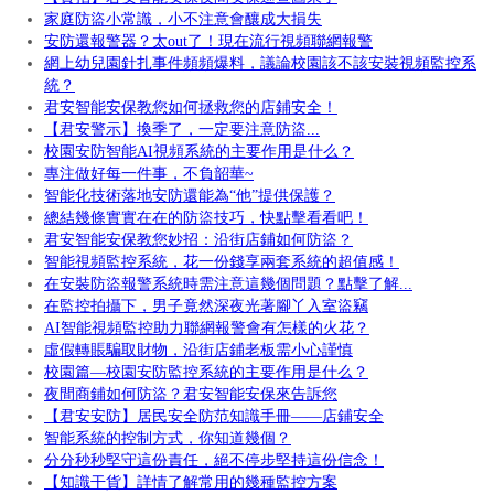
家庭防盜小常識，小不注意會釀成大損失
安防還報警器？太out了！現在流行視頻聯網報警
網上幼兒園針扎事件頻頻爆料，議論校園該不該安裝視頻監控系
統？
君安智能安保教您如何拯救您的店鋪安全！
【君安警示】換季了，一定要注意防盜...
校園安防智能AI視頻系統的主要作用是什么？
專注做好每一件事，不負韶華~
智能化技術落地安防還能為“他”提供保護？
總結幾條實實在在的防盜技巧，快點擊看看吧！
君安智能安保教您妙招：沿街店鋪如何防盜？
智能視頻監控系統，花一份錢享兩套系統的超值感！
在安裝防盜報警系統時需注意這幾個問題？點擊了解...
在監控拍攝下，男子竟然深夜光著腳丫入室盜竊
AI智能視頻監控助力聯網報警會有怎樣的火花？
虛假轉賬騙取財物，沿街店鋪老板需小心謹慎
校園篇—校園安防監控系統的主要作用是什么？
夜間商鋪如何防盜？君安智能安保來告訴您
【君安安防】居民安全防范知識手冊——店鋪安全
智能系統的控制方式，你知道幾個？
分分秒秒堅守這份責任，絕不停步堅持這份信念！
【知識干貨】詳情了解常用的幾種監控方案