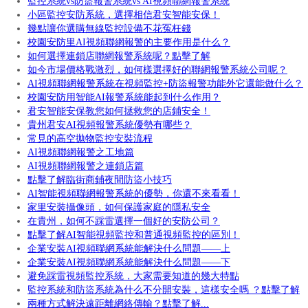
監控系統vs防盜報警系統vs AI視頻聯網報警系統
小區監控安防系統，選擇相信君安智能安保！
幾點讓你選購無線監控設備不花冤枉錢
校園安防里AI視頻聯網報警的主要作用是什么？
如何選擇連鎖店聯網報警系統呢？點擊了解
如今市場價格戰激烈，如何樣選擇好的聯網報警系統公司呢？
AI視頻聯網報警系統在視頻監控+防盜報警功能外它還能做什么？
校園安防用智能AI報警系統能起到什么作用？
君安智能安保教您如何拯救您的店鋪安全！
貴州君安AI視頻報警系統優勢有哪些？
常見的高空拋物監控安裝流程
AI視頻聯網報警之工地篇
AI視頻聯網報警之連鎖店篇
點擊了解臨街商鋪夜間防盜小技巧
AI智能視頻聯網報警系統的優勢，你還不來看看！
家里安裝攝像頭，如何保護家庭的隱私安全
在貴州，如何不踩雷選擇一個好的安防公司？
點擊了解AI智能視頻監控和普通視頻監控的區別！
企業安裝AI視頻聯網系統能解決什么問題——上
企業安裝AI視頻聯網系統能解決什么問題——下
避免踩雷視頻監控系統，大家需要知道的幾大特點
監控系統和防盜系統為什么不分開安裝，這樣安全嗎 ？點擊了解
兩種方式解決遠距離網絡傳輸？點擊了解...