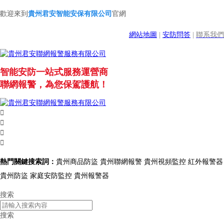
歡迎來到
貴州君安智能安保有限公司
官網
網站地圖
|
安防問答
|
聯系我們
智能安防一站式服務運營商
聯網報警，為您保駕護航！




熱門關鍵搜索詞：
貴州商品防盜 貴州聯網報警 貴州視頻監控 紅外報警器
貴州防盜 家庭安防監控 貴州報警器
搜索
搜索