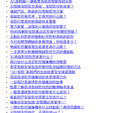
AI·護校園|一健報警系統與智能視頻分析
AI智能安防監控系統，安防監控的未來？
連鎖門店、商超的AI智能監控方案
假如監控會思考，它會想些什么呢？
安防行業里的探測器有多重要
實力寵愛，這樣的人臉識別技術愛了
960H高解析安防產品在市場中有哪些突破？
主動紅外對射與被動紅外對射系統的區別
今日份整理網線的多種用途，你知道多少？
無線監控畫面發生延遲是為什么呢？
一文簡單分析幾種無線監控方式的優缺點
5G來臨對安防意味著什么？
探討由什么決定監控攝像機的清晰度
君安智能安保告訴您鑒別監控線纜好壞的方法
“AI+安防”為我們的生命財產安全保駕護航
談談高清監控攝像頭的未來發展方向
一起探討高速球監控攝像頭的故事
點擊了解高清視頻監控的距離傳輸有多遠
一般普通硬盤和監控硬盤有什么差別？
家庭用戶安裝監控需要注意些什么？
攝像頭安裝知識“趕緊圈起來要考！”
一體化監控攝像機有什么特點呢？應用范圍呢？
AI智能安防時代，不用你就out了！