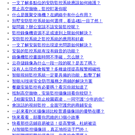
一文了解多點位的安防監控系統應該如何維護？
禁止高空拋物，監控盯著你呢
什么是匯聚交換機？在網絡中有什么作用？
別墅安防監控系統如何選擇，看這4點一目了然！
疑問篇？辦公室該不該安裝監控呢？
監控錄像機資源不足或達到上限如何解決？
安防監控系統之監控系統的應用和好處
一文了解安裝監控出現逆光問題如何解決？
安裝的監控系統有沒有錄音的功能？
錄像機監控畫面時間不準確，怎么辦？
云存儲錄像為什么一段一段的呢？是丟了嗎？
沒有人出現也會報警？多種途徑提高報警精確性
智能視頻監控系統一定要具備的功能，點擊了解
智能AI技術安全防范服務之商鋪的解決方案
餐廳安裝監控有必要嗎？看完你就知道了
抵制高空拋物，安裝監控攝像頭看你狡辯？
【校園安防】防止校園霸凌，一同守護“少年的你”
會說話的視頻監控，全面守護您的商鋪安全
一起來看POE攝像頭比較普通攝像頭的優勢在哪？
快來看看，顛覆你思維的13個小故事
快看那些店鋪容易被盜！提高警惕，杜絕被盜
AI智能監控攝像頭，真正地拒盜于門外！