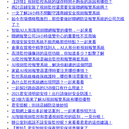
【詳情】視頻監控系統的儲存時間不夠長的原因有哪些？
商討店鋪安裝了視頻監控還需要安裝聯網報警系統嗎？
一文了解24小時不間斷守護商鋪安全視頻報警系統
如今市場價格戰激烈，那些要做好聯網防盜報警系統的公司怎樣
了？
智能AI人形識視頻聯網報警的優勢，一起來看
聯網報警公司24小時值警中心的重要性不言而喻
商場安裝安防系統不能忽略那些特點？一起來看
倉庫在貨堆中精準找到人，AI人形分析視頻報警系統
高清監控攝像頭的這些功能，你知道多少？點擊了解
AI監控報警系統是融合監控和報警兩套系統
AI視頻監控報警系統，解決你顧慮的這個問題
家庭AI視頻報警器選擇時要注意哪些事情？
監控系統維修維保維護時，哪些事項需重視？
為什么監控系統總出現問題？一起來看看
一起探討路由器的USB接口有什么用途？
2021君安清明節安排！出行請做好安全防護！
從3個方面來了解AI視頻報警系統有哪些優勢
君安提醒：街頭店鋪防盜搶妙招
近期網上爆出多起被盜案列，一起來看拆招方法
AI智能視頻監控和普通視頻監控的區別，一見分曉！
辦公室到底該不該安裝監控呢？來看看君君的這些建議！
【實拍】君安智能安保夜間安保巡查圖來了