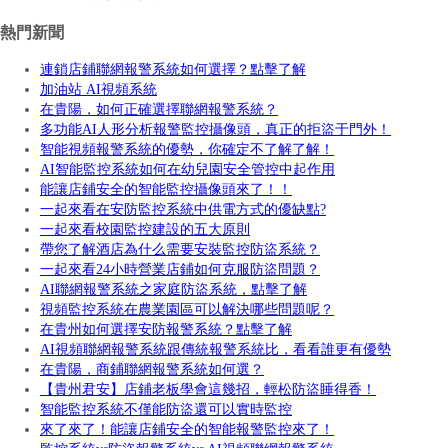
熱門新聞
連鎖店鋪聯網報警系統如何選擇？點擊了解
加油站 AI視頻系統
在貴陽，如何正確選擇聯網報警系統？
多功能AI人形分析報警監控攝像頭，真正的拒盜于門外！
智能視頻報警系統的優勢，你確定不了解了解！
AI智能監控系統如何在幼兒園安全管控中起作用
能讓店鋪安全的智能監控攝像頭來了！！
一起來看在安防監控系統中供電方式的優缺點?
一起來看校園監控建設的五大原則
帶您了解酒店為什么需要安裝監控防盜系統？
一起來看24小時營業店鋪如何克服防盜問題？
AI聯網報警系統之家庭防盜系統，點擊了解
視頻監控系統在農業園區可以解決哪些問題呢？
在貴州如何選擇安防報警系統？點擊了解
AI視頻聯網報警系統跟傳統報警系統比，看看誰更有優勢
在貴陽，商鋪聯網報警系統如何選？
【貴州君安】店鋪老板學會這幾招，輕松防盜睡得香！
智能監控系統不僅能防盜還可以實時監控
來了來了！能讓店鋪安全的智能報警監控來了！