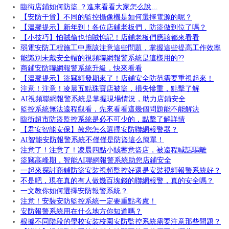
臨街店鋪如何防盜 ？進來看看大家怎么說...
【安防干貨】不同的監控攝像機是如何選擇電源的呢？
【溫馨提示】新年到！各位店鋪老板們，防盜做到位了嗎？
【小技巧】怕賊偷也怕賊惦記！店鋪老板們應該都來看看
弱電安防工程施工中應該注意這些問題，掌握這些提高工作效率
能識別未戴安全帽的視頻聯網報警系統是這樣用的??
商鋪安防聯網報警系統升級，快來看看
【溫馨提示】盜竊頻發期來了！店鋪安全防范需要重視起來！
注意！注意！凌晨五點珠寶店被盜，損失慘重，點擊了解
AI視頻聯網報警系統是掌握現場情況，助力店鋪安全
監控系統無法遠程觀看，先來看看這幾個問題能不能解決
臨街超市防盜監控系統是必不可少的，點擊了解詳情
【君安智能安保】教您怎么選擇安防聯網報警器？
AI智能安防報警系統不僅僅是防盜這么簡單！
注意了！注意了！凌晨四點小賊蓄意盜店，被遠程喊話驅離
盜竊高峰期，智能AI聯網報警系統助您店鋪安全
一起來探討商鋪防盜安裝視頻監控好還是安裝視頻報警系統好？
不是吧，現在真的有人做幾百塊錢的聯網報警，真的安全嗎？
一文教你如何選擇安防報警系統？
注意！安裝安防監控系統一定要重點考慮！
安防報警系統用在什么地方你知道嗎？
根據不同階段的學校安裝校園安防監控系統需要注意那些問題？