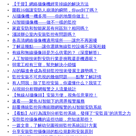
【干貨】網絡攝像機經常掉線的解決方法
圍觀16個讓安防人崩潰的瞬間，你get到了嗎？
AI攝像機一機多用——你的地盤你做主！
AI智能攝像機——做不一樣的監控
家庭安防和智能家居有何區別？相同嗎？
淺談辦公室內安裝監控有問題嗎？
各高清網絡攝像機適用場所——讓您不再困擾
了解這幾點——讓你選購無線監控設備不花冤枉錢
有線和無線攝像頭是怎么供電的？（深度解答）
人工智能技術對安防行業是挑戰還是機遇呢？
弱電工程有三寶，幫您解決小煩惱
AI的驅進會成為視頻監控技術發展主趨勢嗎？
監控安裝不可忽視的幾個問題——點擊了解詳情
有人問我：除了監控安裝，你還懂什么？我笑了
AI視頻分析聯網報警之人流量統計
【無線AI攝像頭】安裝方便，視角任意掌控！
速看——聚焦AI智能下的周界報警服務
顛覆傳統監控與傳統聯網報警的AI智能安防系統
【看點】AI行為識別分析監控系統，發揮了“安監員”的洪荒之力
安防監控攝像機的這些功能，您知道那些？
一篇文章，了解幼兒園視頻監控系統設計方案
分享安裝監控攝像頭的點位規劃和安裝原則